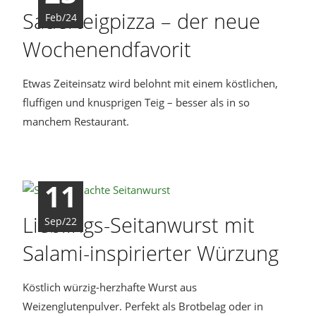
Sauerteigpizza – der neue
Feb/24
Wochenendfavorit
Etwas Zeiteinsatz wird belohnt mit einem köstlichen,
fluffigen und knusprigen Teig – besser als in so
manchem Restaurant.
11
Lieblings-Seitanwurst mit
Sep/22
Salami-inspirierter Würzung
Köstlich würzig-herzhafte Wurst aus
Weizenglutenpulver. Perfekt als Brotbelag oder in