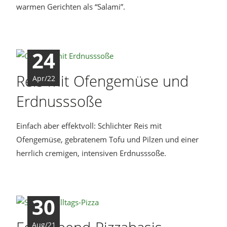
warmen Gerichten als “Salami”.
24
Reis mit Ofengemüse und
Apr/22
Erdnusssoße
Einfach aber effektvoll: Schlichter Reis mit
Ofengemüse, gebratenem Tofu und Pilzen und einer
herrlich cremigen, intensiven Erdnusssoße.
30
Aug/21