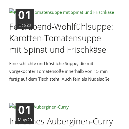
01
Feierabend-Wohlfühlsuppe:
Oct/20
Karotten-Tomatensuppe
mit Spinat und Frischkäse
Eine schlichte und köstliche Suppe, die mit
vorgekochter Tomatensoße innerhalb von 15 min
fertig auf dem Tisch steht. Auch fein als Nudelsoße.
01
Indisches Auberginen-Curry
May/20