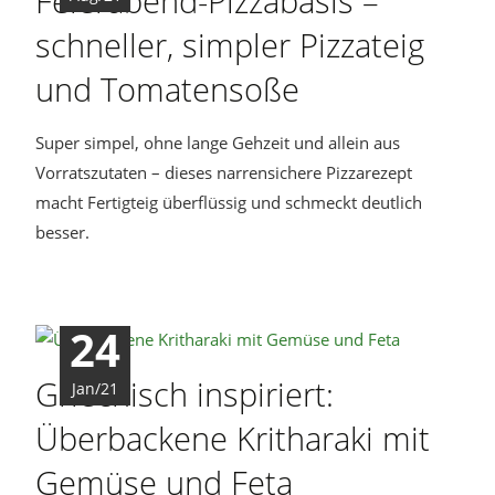
Feierabend-Pizzabasis –
schneller, simpler Pizzateig
und Tomatensoße
Super simpel, ohne lange Gehzeit und allein aus
Vorratszutaten – dieses narrensichere Pizzarezept
macht Fertigteig überflüssig und schmeckt deutlich
besser.
24
Griechisch inspiriert:
Jan/21
Überbackene Kritharaki mit
Gemüse und Feta