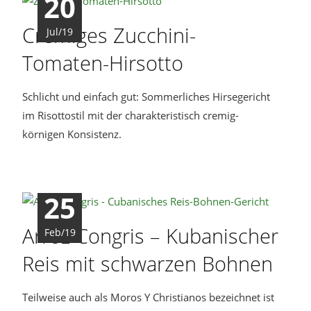
20
Cremiges Zucchini-
Jul/19
Tomaten-Hirsotto
Schlicht und einfach gut: Sommerliches Hirsegericht
im Risottostil mit der charakteristisch cremig-
körnigen Konsistenz.
25
Arroz Congris – Kubanischer
Feb/19
Reis mit schwarzen Bohnen
Teilweise auch als Moros Y Christianos bezeichnet ist