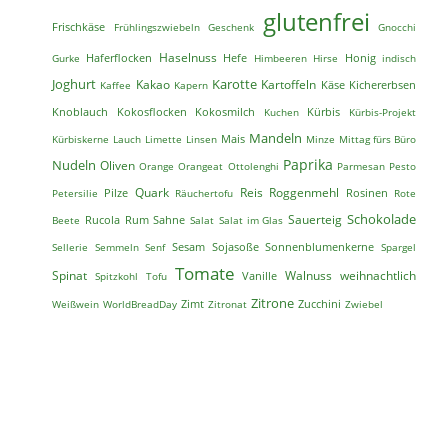
glutenfrei
Frischkäse
Frühlingszwiebeln
Geschenk
Gnocchi
Haselnuss
Haferflocken
Hefe
Honig
Gurke
Himbeeren
Hirse
indisch
Joghurt
Karotte
Kakao
Kartoffeln
Käse
Kichererbsen
Kaffee
Kapern
Knoblauch
Kokosmilch
Kokosflocken
Kuchen
Kürbis
Kürbis-Projekt
Mandeln
Mais
Kürbiskerne
Lauch
Limette
Linsen
Minze
Mittag fürs Büro
Paprika
Nudeln
Oliven
Orange
Orangeat
Ottolenghi
Parmesan
Pesto
Reis
Quark
Roggenmehl
Petersilie
Pilze
Räuchertofu
Rosinen
Rote
Schokolade
Sauerteig
Rucola
Beete
Rum
Sahne
Salat
Salat im Glas
Sesam
Sojasoße
Sellerie
Semmeln
Senf
Sonnenblumenkerne
Spargel
Tomate
weihnachtlich
Spinat
Vanille
Walnuss
Spitzkohl
Tofu
Zitrone
Zimt
Zucchini
Weißwein
WorldBreadDay
Zitronat
Zwiebel