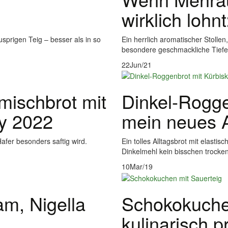
wirklich lohn
usprigen Teig – besser als in so
Ein herrlich aromatischer Stolle
besondere geschmackliche Tiefe 
22
Jun/21
mischbrot mit
Dinkel-Rogge
ay 2022
mein neues A
fer besonders saftig wird.
Ein tolles Alltagsbrot mit elas
Dinkelmehl kein bisschen trocken
10
Mar/19
am, Nigella
Schokokuchen
kulinarisch p