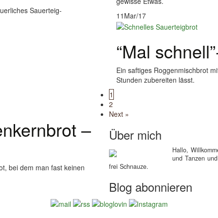
gewisse Etwas.
uerliches Sauerteig-
11
Mar/17
“Mal schnell”
Ein saftiges Roggenmischbrot mit
Stunden zubereiten lässt.
1
2
Next »
nkernbrot –
Über mich
Hallo, Willkom
und Tanzen und 
frei Schnauze.
ot, bei dem man fast keinen
Blog abonnieren