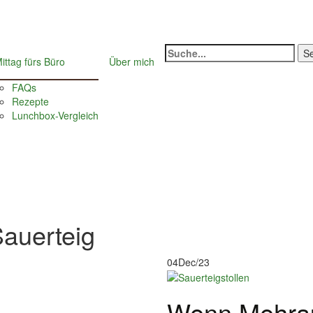
Suche
ittag fürs Büro
Über mich
nach:
FAQs
Rezepte
Lunchbox-Vergleich
Sauerteig
04
Dec/23
Wenn Mehrauf