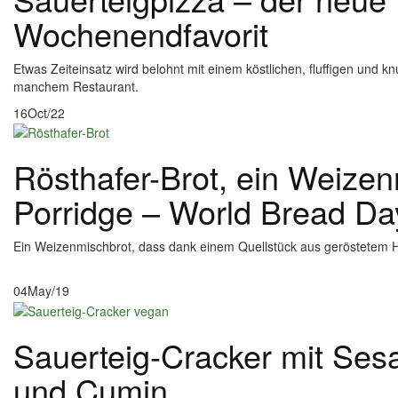
Wochenendfavorit
Etwas Zeiteinsatz wird belohnt mit einem köstlichen, fluffigen und kn
manchem Restaurant.
16
Oct/22
Rösthafer-Brot, ein Weizen
Porridge – World Bread D
Ein Weizenmischbrot, dass dank einem Quellstück aus geröstetem Ha
04
May/19
Sauerteig-Cracker mit Ses
und Cumin