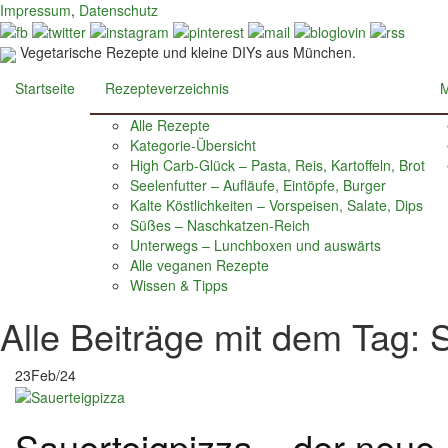
Impressum
,
Datenschutz
Vegetarische Rezepte und kleine DIYs aus München.
Startseite
Rezepteverzeichnis
M
Alle Rezepte
Kategorie-Übersicht
High Carb-Glück – Pasta, Reis, Kartoffeln, Brot
Seelenfutter – Aufläufe, Eintöpfe, Burger
Kalte Köstlichkeiten – Vorspeisen, Salate, Dips
Süßes – Naschkatzen-Reich
Unterwegs – Lunchboxen und auswärts
Alle veganen Rezepte
Wissen & Tipps
Alle Beiträge mit dem Tag: 
Posts
23
Feb/24
navigation
Sauerteigpizza – der neue