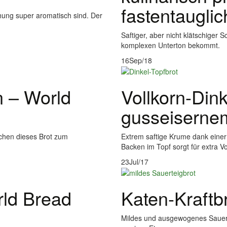
fastentaugli
hung super aromatisch sind. Der
Saftiger, aber nicht klätschiger
komplexen Unterton bekommt.
16
Sep/18
n – World
Vollkorn-Din
gusseiserne
achen dieses Brot zum
Extrem saftige Krume dank eine
Backen im Topf sorgt für extra V
23
Jul/17
rld Bread
Katen-Kraftb
Mildes und ausgewogenes Sauert