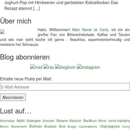
Joghurt-Pop mit Himbeeren und gerösteten Kokosflocken Das
Rezept stammt […]
Über mich
Hallo, Willkommen!
Mein Name ist Carla
, ich bin ein
großer Fan von Bitterschokolade, Kaffee und Tanzen
und wie man sieht koche ich gerne - fleischlos, experimentierfreudig und
meistens frei Schnauze.
Blog abonnieren
Erhalte neue Posts per Mail:
Lust auf…
Apfel
Aubergine
Banane
Basilikum
Ahornsirup
Bärlauch
Bento
bento-highlights
Avocado
Bohnen
Brokkoli
Brot
Champignons
Blumenkohl
Burger
Curry
Birnen
Cashewkerne