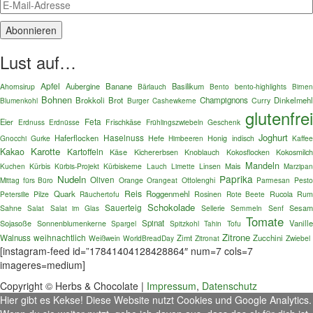
Lust auf…
Apfel
Aubergine
Banane
Basilikum
Ahornsirup
Bärlauch
Bento
bento-highlights
Birnen
Bohnen
Brokkoli
Brot
Champignons
Dinkelmehl
Blumenkohl
Burger
Curry
Cashewkerne
glutenfre
Feta
Eier
Erdnuss
Erdnüsse
Frischkäse
Frühlingszwiebeln
Geschenk
Joghurt
Haselnuss
Haferflocken
Gnocchi
Gurke
Hefe
Honig
indisch
Kaffe
Himbeeren
Karotte
Kakao
Kartoffeln
Käse
Kokosmilc
Kichererbsen
Knoblauch
Kokosflocken
Mandeln
Mais
Kuchen
Kürbis
Kürbis-Projekt
Kürbiskerne
Lauch
Linsen
Limette
Marzipa
Paprika
Nudeln
Oliven
Mittag fürs Büro
Orange
Orangeat
Ottolenghi
Parmesan
Pest
Reis
Quark
Roggenmehl
Rucola
Petersilie
Pilze
Räuchertofu
Rosinen
Rote Beete
Ru
Schokolade
Sauerteig
Sesa
Sahne
Salat im Glas
Sellerie
Semmeln
Senf
Salat
Tomate
Sojasoße
Spinat
Vanille
Sonnenblumenkerne
Spargel
Spitzkohl
Tofu
Tahin
Zitrone
weihnachtlich
Walnuss
Zimt
Zucchini
Weißwein
WorldBreadDay
Zitronat
Zwiebel
[instagram-feed id=”17841404128428864″ num=7 cols=7
imageres=medium]
Copyright © Herbs & Chocolate |
Impressum
,
Datenschutz
Hier gibt es Kekse! Diese Website nutzt Cookies und Google Analytics.