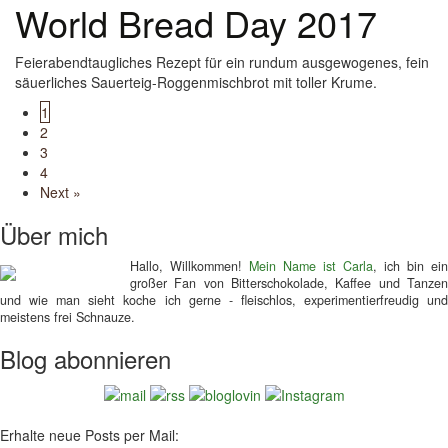
World Bread Day 2017
Feierabendtaugliches Rezept für ein rundum ausgewogenes, fein
säuerliches Sauerteig-Roggenmischbrot mit toller Krume.
Posts
1
2
navigation
3
4
Next »
Über mich
Hallo, Willkommen!
Mein Name ist Carla
, ich bin ein
großer Fan von Bitterschokolade, Kaffee und Tanzen
und wie man sieht koche ich gerne - fleischlos, experimentierfreudig und
meistens frei Schnauze.
Blog abonnieren
Erhalte neue Posts per Mail: