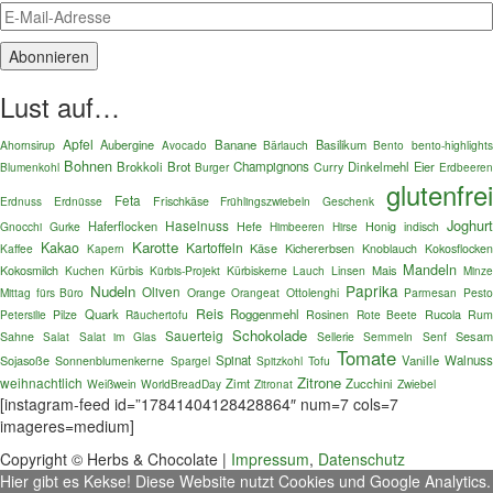
Lust auf…
Apfel
Aubergine
Banane
Basilikum
Ahornsirup
Bärlauch
Bento
bento-highlights
Avocado
Bohnen
Brokkoli
Brot
Champignons
Dinkelmehl
Eier
Blumenkohl
Burger
Curry
Erdbeeren
glutenfre
Feta
Erdnuss
Erdnüsse
Frischkäse
Frühlingszwiebeln
Geschenk
Joghurt
Haselnuss
Haferflocken
Gnocchi
Gurke
Hefe
Honig
indisch
Himbeeren
Hirse
Karotte
Kakao
Kartoffeln
Käse
Kaffee
Kichererbsen
Knoblauch
Kokosflocken
Kapern
Mandeln
Kokosmilch
Mais
Kuchen
Kürbis
Kürbis-Projekt
Kürbiskerne
Lauch
Linsen
Minz
Paprika
Nudeln
Oliven
Mittag fürs Büro
Orange
Orangeat
Ottolenghi
Parmesan
Pest
Reis
Quark
Roggenmehl
Rucola
Petersilie
Pilze
Räuchertofu
Rosinen
Rote Beete
Ru
Schokolade
Sauerteig
Sesa
Sahne
Salat im Glas
Sellerie
Semmeln
Senf
Salat
Tomate
Sojasoße
Spinat
Vanille
Walnuss
Sonnenblumenkerne
Spargel
Spitzkohl
Tofu
Zitrone
weihnachtlich
Zimt
Zucchini
Weißwein
WorldBreadDay
Zitronat
Zwiebel
[instagram-feed id=”17841404128428864″ num=7 cols=7
imageres=medium]
Copyright © Herbs & Chocolate |
Impressum
,
Datenschutz
Hier gibt es Kekse! Diese Website nutzt Cookies und Google Analytics.