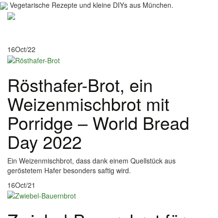
Vegetarische Rezepte und kleine DIYs aus München.
Toggl
navig
16
Oct/22
Rösthafer-Brot, ein
Weizenmischbrot mit
Porridge – World Bread
Day 2022
Ein Weizenmischbrot, dass dank einem Quellstück aus
geröstetem Hafer besonders saftig wird.
16
Oct/21