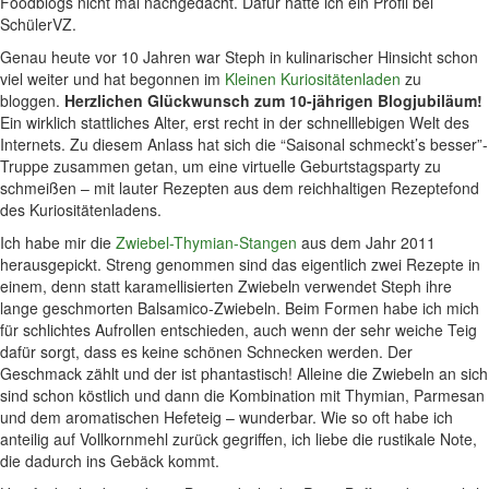
Foodblogs nicht mal nachgedacht. Dafür hatte ich ein Profil bei
SchülerVZ.
Genau heute vor 10 Jahren war Steph in kulinarischer Hinsicht schon
viel weiter und hat begonnen im
Kleinen Kuriositätenladen
zu
bloggen.
Herzlichen Glückwunsch zum 10-jährigen Blogjubiläum!
Ein wirklich stattliches Alter, erst recht in der schnelllebigen Welt des
Internets. Zu diesem Anlass hat sich die “Saisonal schmeckt’s besser”-
Truppe zusammen getan, um eine virtuelle Geburtstagsparty zu
schmeißen – mit lauter Rezepten aus dem reichhaltigen Rezeptefond
des Kuriositätenladens.
Ich habe mir die
Zwiebel-Thymian-Stangen
aus dem Jahr 2011
herausgepickt. Streng genommen sind das eigentlich zwei Rezepte in
einem, denn statt karamellisierten Zwiebeln verwendet Steph ihre
lange geschmorten Balsamico-Zwiebeln. Beim Formen habe ich mich
für schlichtes Aufrollen entschieden, auch wenn der sehr weiche Teig
dafür sorgt, dass es keine schönen Schnecken werden. Der
Geschmack zählt und der ist phantastisch! Alleine die Zwiebeln an sich
sind schon köstlich und dann die Kombination mit Thymian, Parmesan
und dem aromatischen Hefeteig – wunderbar. Wie so oft habe ich
anteilig auf Vollkornmehl zurück gegriffen, ich liebe die rustikale Note,
die dadurch ins Gebäck kommt.