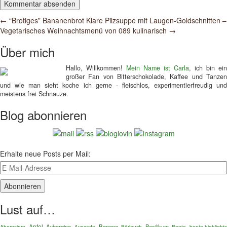
Post
←
“Brotiges” Bananenbrot
Klare Pilzsuppe mit Laugen-Goldschnitten –
Vegetarisches Weihnachtsmenü von 089 kulinarisch
→
navigation
Über mich
Hallo, Willkommen!
Mein Name ist Carla
, ich bin ein
großer Fan von Bitterschokolade, Kaffee und Tanzen
und wie man sieht koche ich gerne - fleischlos, experimentierfreudig und
meistens frei Schnauze.
Blog abonnieren
Erhalte neue Posts per Mail:
Lust auf…
Apfel
Aubergine
Banane
Basilikum
Ahornsirup
Bärlauch
Bento
bento-highlights
Avocado