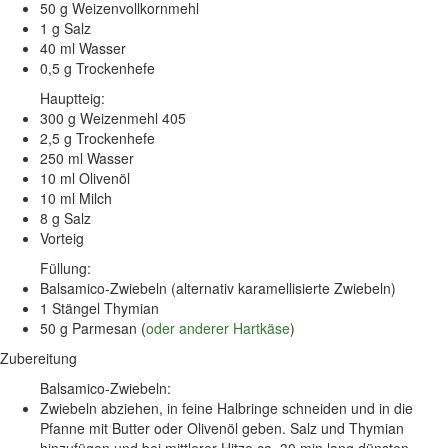
50 g Weizenvollkornmehl
1 g Salz
40 ml Wasser
0,5 g Trockenhefe
Hauptteig:
300 g Weizenmehl 405
2,5 g Trockenhefe
250 ml Wasser
10 ml Olivenöl
10 ml Milch
8 g Salz
Vorteig
Füllung:
Balsamico-Zwiebeln (alternativ karamellisierte Zwiebeln)
1 Stängel Thymian
50 g Parmesan (
oder anderer Hartkäse
)
Zubereitung
Balsamico-Zwiebeln:
Zwiebeln abziehen, in feine Halbringe schneiden und in die
Pfanne mit Butter oder Olivenöl geben. Salz und Thymian
hinzufügen und bei mittlerer Hitze ca. 30 min lang dünsten