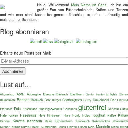
Hallo, Willkommen!
Mein Name ist Carla
, ich bin ein
großer Fan von Bitterschokolade, Kaffee und Tanzen
und wie man sieht koche ich gerne - fleischlos, experimentierfreudig und
meistens frei Schnauze.
Blog abonnieren
Erhalte neue Posts per Mail:
Lust auf…
Apfel
Aubergine
Banane
Basilikum
Ahornsirup
Bärlauch
Bento
bento-highlights
Birnen
Bohnen
Brokkoli
Brot
Champignons
Dinkelmehl
Eier
Blumenkohl
Burger
Curry
Erdnus
glutenfrei
Feta
Erdnüsse
Frischkäse
Frühlingszwiebeln
Geschenk
Gnocchi
Gurk
Joghurt
Haselnuss
Kaka
Haferflocken
Hefe
Honig
indisch
Kaffee
Himbeeren
Hirse
Karotte
Kartoffeln
Käse
Kokosmilc
Kichererbsen
Knoblauch
Kokosflocken
Kapern
Mandeln
Mais
Kuchen
Kürbis
Kürbis-Projekt
Kürbiskerne
Lauch
Linsen
Mitta
Limette
Minze