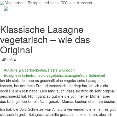
Vegetarische Rezepte und kleine DIYs aus München.
Toggl
navig
Klassische Lasagne
vegetarisch – wie das
Original
14
Feb/14
Aufläufe & Überbackenes
,
Pasta & Gnocchi
Bolognese
italienisch
lacto-vegetarisch
Lasagne
Soja-Schnetzel
Ich bin stolz! Ich hab es geschafft eine vegetarische Lasagne zu
kochen, bei der mein Freund tatsächlich überlegt hat, ob ich nicht
doch Fleisch rein habe :) Ich fand auch, dass sie wirklich sehr original
geschmeckt hat. Nicht ganz so gut wie die von meiner Mutter, aber
das ist ja glaube ich ein Naturgesetz, Mamas kochen eben am besten.
Ich hab die Soja-Schnetzel von Alnatura verwendet, die feinen, es gibt
sie auch in grob. Sojagranulat sollte genauso funktionieren, aber ich