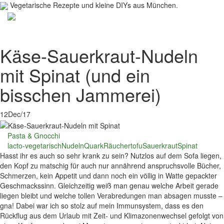
Vegetarische Rezepte und kleine DIYs aus München.
Toggl
navig
Käse-Sauerkraut-Nudeln
mit Spinat (und ein
bisschen Jammerei)
12
Dec/17
Pasta & Gnocchi
lacto-vegetarisch
Nudeln
Quark
Räuchertofu
Sauerkraut
Spinat
Hasst ihr es auch so sehr krank zu sein? Nutzlos auf dem Sofa liegen,
den Kopf zu matschig für auch nur annährend anspruchsvolle Bücher,
Schmerzen, kein Appetit und dann noch ein völlig in Watte gepackter
Geschmackssinn. Gleichzeitig weiß man genau welche Arbeit gerade
liegen bleibt und welche tollen Verabredungen man absagen musste –
gna! Dabei war ich so stolz auf mein Immunsystem, dass es den
Rückflug aus dem Urlaub mit Zeit- und Klimazonenwechsel gefolgt von