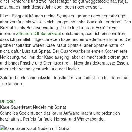
einer Konferenz und zwei Messetagen so gut weggesteckt hat. Naja,
jetzt hat es mich dieses Jahr eben doch noch erwischt.
Einen Blogpost können meine Synapsen gerade noch hervorbringen,
aber verkünsteln wir uns nicht lange: Ich habe Seelenfutter dabei. Das
Rezept ist als Resteverwertung für die letzten paar Esslöffel von
meinem
Zitronen-Dill-Sauerkraut
entstanden, aber ich bin sehr froh,
dass ich parallel mitgeschrieben habe und es wiederholen konnte. Die
grobe Inspiration waren Käse-Kraut-Spätzle, aber Spätzle hatte ich
nicht, dafür Lust auf Spinat. Der Quark war beim ersten Kochen eine
Notlösung, weil mir der Käse ausging, aber er macht sich extrem gut
und bringt Frische und Cremigkeit rein. Nicht das dekorativste Essen,
aber sehr schnell gemacht und echt lecker!
Sofern der Geschmackssinn funktioniert zumindest. Ich bin dann mal
Tee kochen.
Drucken
Käse-Sauerkraut-Nudeln mit Spinat
Schnelles Seelenfutter, das kaum Aufwand macht und ordentlich
herzhaft ist. Perfekt für faule Herbst- und Winterabende.