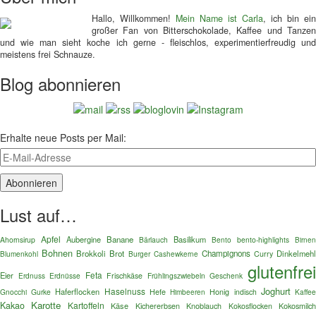
Hallo, Willkommen!
Mein Name ist Carla
, ich bin ein
großer Fan von Bitterschokolade, Kaffee und Tanzen
und wie man sieht koche ich gerne - fleischlos, experimentierfreudig und
meistens frei Schnauze.
Blog abonnieren
Erhalte neue Posts per Mail:
Lust auf…
Apfel
Aubergine
Banane
Basilikum
Ahornsirup
Bärlauch
Bento
bento-highlights
Birnen
Bohnen
Brokkoli
Brot
Champignons
Dinkelmehl
Blumenkohl
Burger
Curry
Cashewkerne
glutenfre
Feta
Eier
Erdnuss
Erdnüsse
Frischkäse
Frühlingszwiebeln
Geschenk
Joghurt
Haselnuss
Haferflocken
Gnocchi
Gurke
Hefe
Honig
indisch
Kaffe
Himbeeren
Karotte
Kakao
Kartoffeln
Käse
Kokosmilc
Kichererbsen
Knoblauch
Kokosflocken