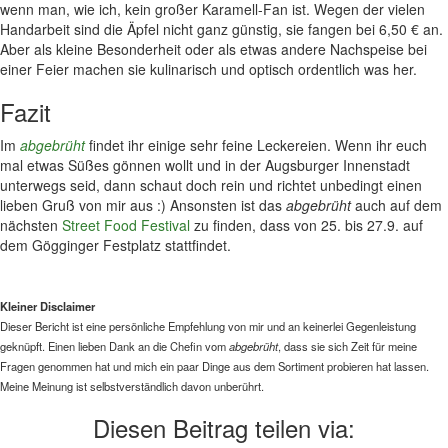
wenn man, wie ich, kein großer Karamell-Fan ist. Wegen der vielen
Handarbeit sind die Äpfel nicht ganz günstig, sie fangen bei 6,50 € an.
Aber als kleine Besonderheit oder als etwas andere Nachspeise bei
einer Feier machen sie kulinarisch und optisch ordentlich was her.
Fazit
Im
abgebrüht
findet ihr einige sehr feine Leckereien. Wenn ihr euch
mal etwas Süßes gönnen wollt und in der Augsburger Innenstadt
unterwegs seid, dann schaut doch rein und richtet unbedingt einen
lieben Gruß von mir aus :) Ansonsten ist das
abgebrüht
auch auf dem
nächsten
Street Food Festival
zu finden, dass von 25. bis 27.9. auf
dem Gögginger Festplatz stattfindet.
Kleiner Disclaimer
Dieser Bericht ist eine persönliche Empfehlung von mir und an keinerlei Gegenleistung
geknüpft. Einen lieben Dank an die Chefin vom
abgebrüht
, dass sie sich Zeit für meine
Fragen genommen hat und mich ein paar Dinge aus dem Sortiment probieren hat lassen.
Meine Meinung ist selbstverständlich davon unberührt.
Diesen Beitrag teilen via: