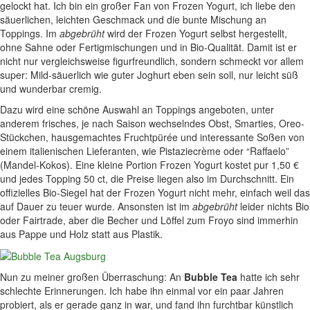
gelockt hat. Ich bin ein großer Fan von Frozen Yogurt, ich liebe den
säuerlichen, leichten Geschmack und die bunte Mischung an
Toppings. Im
abgebrüht
wird der Frozen Yogurt selbst hergestellt,
ohne Sahne oder Fertigmischungen und in Bio-Qualität. Damit ist er
nicht nur vergleichsweise figurfreundlich, sondern schmeckt vor allem
super: Mild-säuerlich wie guter Joghurt eben sein soll, nur leicht süß
und wunderbar cremig.
Dazu wird eine schöne Auswahl an Toppings angeboten, unter
anderem frisches, je nach Saison wechselndes Obst, Smarties, Oreo-
Stückchen, hausgemachtes Fruchtpürée und interessante Soßen von
einem italienischen Lieferanten, wie Pistaziecrème oder “Raffaelo”
(Mandel-Kokos). Eine kleine Portion Frozen Yogurt kostet pur 1,50 €
und jedes Topping 50 ct, die Preise liegen also im Durchschnitt. Ein
offizielles Bio-Siegel hat der Frozen Yogurt nicht mehr, einfach weil das
auf Dauer zu teuer wurde. Ansonsten ist im
abgebrüht
leider nichts Bio
oder Fairtrade, aber die Becher und Löffel zum Froyo sind immerhin
aus Pappe und Holz statt aus Plastik.
Nun zu meiner großen Überraschung: An
Bubble Tea
hatte ich sehr
schlechte Erinnerungen. Ich habe ihn einmal vor ein paar Jahren
probiert, als er gerade ganz in war, und fand ihn furchtbar künstlich