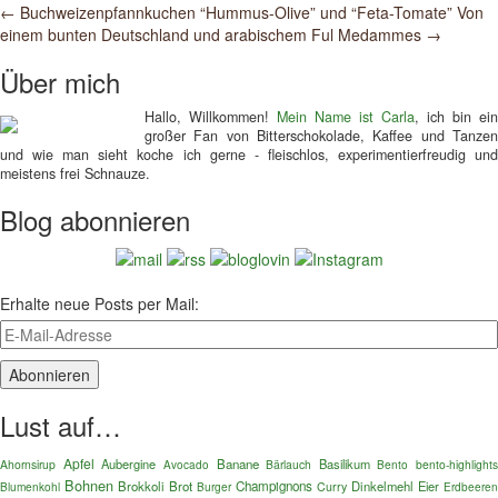
Post
←
Buchweizenpfannkuchen “Hummus-Olive” und “Feta-Tomate”
Von
einem bunten Deutschland und arabischem Ful Medammes
→
navigation
Über mich
Hallo, Willkommen!
Mein Name ist Carla
, ich bin ein
großer Fan von Bitterschokolade, Kaffee und Tanzen
und wie man sieht koche ich gerne - fleischlos, experimentierfreudig und
meistens frei Schnauze.
Blog abonnieren
Erhalte neue Posts per Mail:
Lust auf…
Apfel
Aubergine
Banane
Basilikum
Ahornsirup
Bärlauch
Bento
bento-highlights
Avocado
Bohnen
Brokkoli
Brot
Champignons
Dinkelmehl
Eier
Blumenkohl
Burger
Curry
Erdbeeren