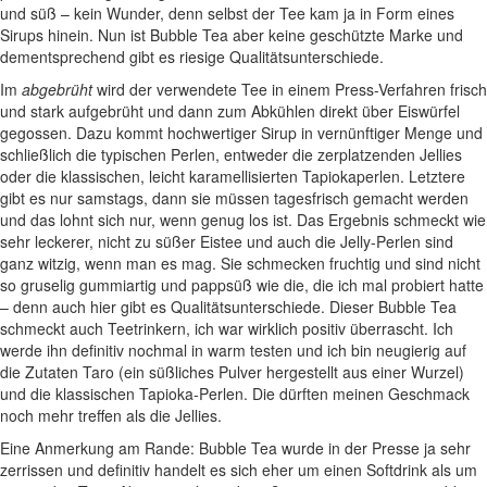
und süß – kein Wunder, denn selbst der Tee kam ja in Form eines
Sirups hinein. Nun ist Bubble Tea aber keine geschützte Marke und
dementsprechend gibt es riesige Qualitätsunterschiede.
Im
abgebrüht
wird der verwendete Tee in einem Press-Verfahren frisch
und stark aufgebrüht und dann zum Abkühlen direkt über Eiswürfel
gegossen. Dazu kommt hochwertiger Sirup in vernünftiger Menge und
schließlich die typischen Perlen, entweder die zerplatzenden Jellies
oder die klassischen, leicht karamellisierten Tapiokaperlen. Letztere
gibt es nur samstags, dann sie müssen tagesfrisch gemacht werden
und das lohnt sich nur, wenn genug los ist. Das Ergebnis schmeckt wie
sehr leckerer, nicht zu süßer Eistee und auch die Jelly-Perlen sind
ganz witzig, wenn man es mag. Sie schmecken fruchtig und sind nicht
so gruselig gummiartig und pappsüß wie die, die ich mal probiert hatte
– denn auch hier gibt es Qualitätsunterschiede. Dieser Bubble Tea
schmeckt auch Teetrinkern, ich war wirklich positiv überrascht. Ich
werde ihn definitiv nochmal in warm testen und ich bin neugierig auf
die Zutaten Taro (ein süßliches Pulver hergestellt aus einer Wurzel)
und die klassischen Tapioka-Perlen. Die dürften meinen Geschmack
noch mehr treffen als die Jellies.
Eine Anmerkung am Rande: Bubble Tea wurde in der Presse ja sehr
zerrissen und definitiv handelt es sich eher um einen Softdrink als um