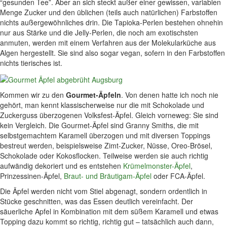
“gesunden Tee”. Aber an sich steckt außer einer gewissen, variablen
Menge Zucker und den üblichen (teils auch natürlichen) Farbstoffen
nichts außergewöhnliches drin. Die Tapioka-Perlen bestehen ohnehin
nur aus Stärke und die Jelly-Perlen, die noch am exotischsten
anmuten, werden mit einem Verfahren aus der Molekularküche aus
Algen hergestellt. Sie sind also sogar vegan, sofern in den Farbstoffen
nichts tierisches ist.
Kommen wir zu den
Gourmet-Äpfeln
. Von denen hatte ich noch nie
gehört, man kennt klassischerweise nur die mit Schokolade und
Zuckerguss überzogenen Volksfest-Äpfel. Gleich vorneweg: Sie sind
kein Vergleich. Die Gourmet-Äpfel sind Granny Smiths, die mit
selbstgemachtem Karamell überzogen und mit diversen Toppings
bestreut werden, beispielsweise Zimt-Zucker, Nüsse, Oreo-Brösel,
Schokolade oder Kokosflocken. Teilweise werden sie auch richtig
aufwändig dekoriert und es entstehen
Krümelmonster-Äpfel
,
Prinzessinen-Äpfel,
Braut- und Bräutigam-Äpfel
oder FCA-Äpfel.
Die Äpfel werden nicht vom Stiel abgenagt, sondern ordentlich in
Stücke geschnitten, was das Essen deutlich vereinfacht. Der
säuerliche Apfel in Kombination mit dem süßem Karamell und etwas
Topping dazu kommt so richtig, richtig gut – tatsächlich auch dann,