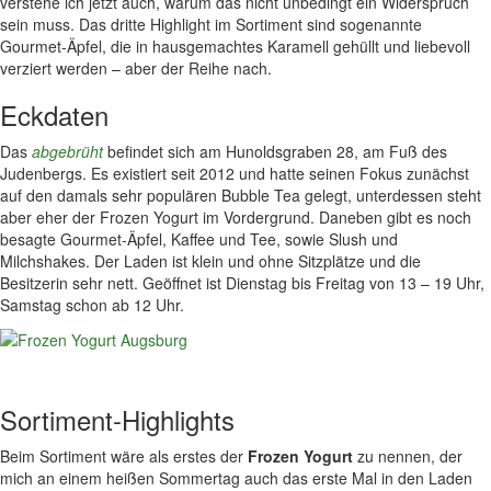
verstehe ich jetzt auch, warum das nicht unbedingt ein Widerspruch
sein muss. Das dritte Highlight im Sortiment sind sogenannte
Gourmet-Äpfel, die in hausgemachtes Karamell gehüllt und liebevoll
verziert werden – aber der Reihe nach.
Eckdaten
Das
abgebrüht
befindet sich am Hunoldsgraben 28, am Fuß des
Judenbergs. Es existiert seit 2012 und hatte seinen Fokus zunächst
auf den damals sehr populären Bubble Tea gelegt, unterdessen steht
aber eher der Frozen Yogurt im Vordergrund. Daneben gibt es noch
besagte Gourmet-Äpfel, Kaffee und Tee, sowie Slush und
Milchshakes. Der Laden ist klein und ohne Sitzplätze und die
Besitzerin sehr nett. Geöffnet ist Dienstag bis Freitag von 13 – 19 Uhr,
Samstag schon ab 12 Uhr.
Sortiment-Highlights
Beim Sortiment wäre als erstes der
Frozen Yogurt
zu nennen, der
mich an einem heißen Sommertag auch das erste Mal in den Laden