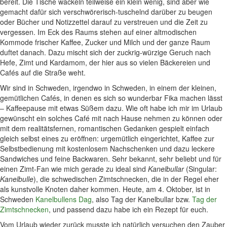
bereit. Die Tische wackeln teilweise ein klein wenig, sind aber wie
gemacht dafür sich verschwörerisch-tuschelnd darüber zu beugen
oder Bücher und Notizzettel darauf zu verstreuen und die Zeit zu
vergessen. Im Eck des Raums stehen auf einer altmodischen
Kommode frischer Kaffee, Zucker und Milch und der ganze Raum
duftet danach. Dazu mischt sich der zuckrig-würzige Geruch nach
Hefe, Zimt und Kardamom, der hier aus so vielen Bäckereien und
Cafés auf die Straße weht.
Wir sind in Schweden, irgendwo in Schweden, in einem der kleinen,
gemütlichen Cafés, in denen es sich so wunderbar Fika machen lässt
– Kaffeepause mit etwas Süßem dazu. Wie oft habe ich mir im Urlaub
gewünscht ein solches Café mit nach Hause nehmen zu können oder
mit dem realitätsfernen, romantischen Gedanken gespielt einfach
gleich selbst eines zu eröffnen: urgemütlich eingerichtet, Kaffee zur
Selbstbedienung mit kostenlosem Nachschenken und dazu leckere
Sandwiches und feine Backwaren. Sehr bekannt, sehr beliebt und für
einen Zimt-Fan wie mich gerade zu ideal sind
Kanelbullar
(Singular:
Kanelbulle
), die schwedischen Zimtschnecken, die in der Regel eher
als kunstvolle Knoten daher kommen. Heute, am 4. Oktober, ist in
Schweden
Kanelbullens Dag
, also Tag der Kanelbullar bzw.
Tag der
Zimtschnecken
, und passend dazu habe ich ein Rezept für euch.
Vom Urlaub wieder zurück musste ich natürlich versuchen den Zauber