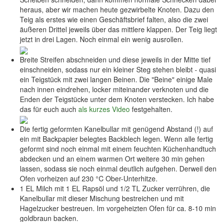
heraus, aber wir machen heute gezwirbelte Knoten. Dazu den
Teig als erstes wie einen Geschäftsbrief falten, also die zwei
äußeren Drittel jeweils über das mittlere klappen. Der Teig liegt
jetzt in drei Lagen. Noch einmal ein wenig ausrollen.
Breite Streifen abschneiden und diese jeweils in der Mitte tief
einschneiden, sodass nur ein kleiner Steg stehen bleibt - quasi
ein Teigstück mit zwei langen Beinen. Die "Beine" einige Male
nach innen eindrehen, locker miteinander verknoten und die
Enden der Teigstücke unter dem Knoten verstecken. Ich habe
das für euch auch
als kurzes Video
festgehalten.
Die fertig geformten Kanelbullar mit genügend Abstand (!) auf
ein mit Backpapier belegtes Backblech legen. Wenn alle fertig
geformt sind noch einmal mit einem feuchten Küchenhandtuch
abdecken und an einem warmen Ort weitere 30 min gehen
lassen, sodass sie noch einmal deutlich aufgehen. Derweil den
Ofen vorheizen auf 230 °C Ober-Unterhitze.
1 EL Milch mit 1 EL Rapsöl und 1/2 TL Zucker verrühren, die
Kanelbullar mit dieser Mischung bestreichen und mit
Hagelzucker bestreuen. Im vorgeheizten Ofen für ca. 8-10 min
goldbraun backen.