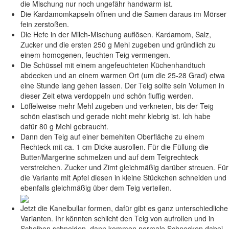
die Mischung nur noch ungefähr handwarm ist.
Die Kardamomkapseln öffnen und die Samen daraus im Mörser
fein zerstoßen.
Die Hefe in der Milch-Mischung auflösen. Kardamom, Salz,
Zucker und die ersten 250 g Mehl zugeben und gründlich zu
einem homogenen, feuchten Teig vermengen.
Die Schüssel mit einem angefeuchteten Küchenhandtuch
abdecken und an einem warmen Ort (um die 25-28 Grad) etwa
eine Stunde lang gehen lassen. Der Teig sollte sein Volumen in
dieser Zeit etwa verdoppeln und schön fluffig werden.
Löffelweise mehr Mehl zugeben und verkneten, bis der Teig
schön elastisch und gerade nicht mehr klebrig ist. Ich habe
dafür 80 g Mehl gebraucht.
Dann den Teig auf einer bemehlten Oberfläche zu einem
Rechteck mit ca. 1 cm Dicke ausrollen.
Für die Füllung
die
Butter/Margerine schmelzen und auf dem Teigrechteck
verstreichen. Zucker und Zimt gleichmäßig darüber streuen. Für
die Variante mit Apfel diesen in kleine Stückchen schneiden und
ebenfalls gleichmäßig über dem Teig verteilen.
Jetzt die
Kanelbullar formen
, dafür gibt es ganz unterschiedliche
Varianten. Ihr könnten schlicht den Teig von aufrollen und in
Scheiben schneiden, dann kommen normale Schnecken dabei