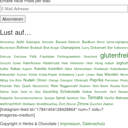
Erhalte neue Posts per Mail:
Lust auf…
Apfel
Aubergine
Banane
Basilikum
Ahornsirup
Bärlauch
Bento
bento-highlights
Avocado
Bohnen
Brokkoli
Brot
Champignons
Dinkelmehl
Eier
Blumenkohl
Burger
Curry
Erdbeeren
glutenfre
Feta
Erdnuss
Erdnüsse
Frischkäse
Frühlingszwiebeln
Geschenk
Joghurt
Haselnuss
Haferflocken
Gnocchi
Gurke
Hefe
Honig
indisch
Himbeeren
Hirse
Karotte
Kakao
Kartoffeln
Käse
Kaffee
Kichererbsen
Knoblauch
Kokosflocken
Kapern
Mandeln
Kokosmilch
Mais
Kuchen
Kürbis
Kürbis-Projekt
Kürbiskerne
Lauch
Linsen
Minz
Paprika
Nudeln
Oliven
Mittag fürs Büro
Orange
Orangeat
Ottolenghi
Parmesan
Pest
Reis
Quark
Roggenmehl
Rucola
Petersilie
Pilze
Räuchertofu
Rosinen
Rote Beete
Ru
Schokolade
Sauerteig
Sesa
Sahne
Salat im Glas
Sellerie
Semmeln
Senf
Salat
Tomate
Sojasoße
Spinat
Vanille
Walnuss
Sonnenblumenkerne
Spargel
Spitzkohl
Tofu
Zitrone
weihnachtlich
Zimt
Zucchini
Weißwein
WorldBreadDay
Zitronat
Zwiebel
[instagram-feed id=”17841404128428864″ num=7 cols=7
imageres=medium]
Copyright © Herbs & Chocolate |
Impressum
,
Datenschutz