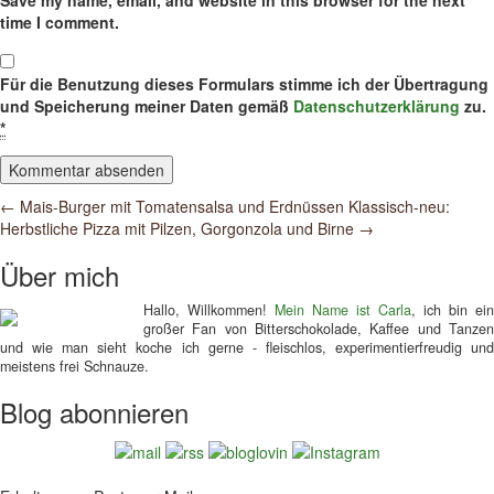
Save my name, email, and website in this browser for the next
time I comment.
Für die Benutzung dieses Formulars stimme ich der Übertragung
und Speicherung meiner Daten gemäß
Datenschutzerklärung
zu.
*
Post
←
Mais-Burger mit Tomatensalsa und Erdnüssen
Klassisch-neu:
Herbstliche Pizza mit Pilzen, Gorgonzola und Birne
→
navigation
Über mich
Hallo, Willkommen!
Mein Name ist Carla
, ich bin ein
großer Fan von Bitterschokolade, Kaffee und Tanzen
und wie man sieht koche ich gerne - fleischlos, experimentierfreudig und
meistens frei Schnauze.
Blog abonnieren