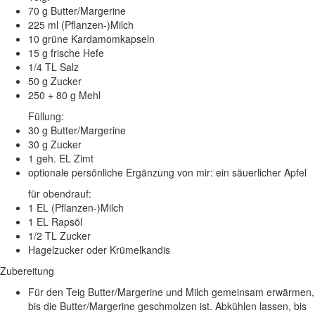
70 g Butter/Margerine
225 ml (Pflanzen-)Milch
10 grüne Kardamomkapseln
15 g frische Hefe
1/4 TL Salz
50 g Zucker
250 + 80 g Mehl
Füllung:
30 g Butter/Margerine
30 g Zucker
1 geh. EL Zimt
optionale persönliche Ergänzung von mir
: ein säuerlicher Apfel
für obendrauf:
1 EL (Pflanzen-)Milch
1 EL Rapsöl
1/2 TL Zucker
Hagelzucker oder Krümelkandis
Zubereitung
Für den Teig
Butter/Margerine und Milch gemeinsam erwärmen,
bis die Butter/Margerine geschmolzen ist. Abkühlen lassen, bis