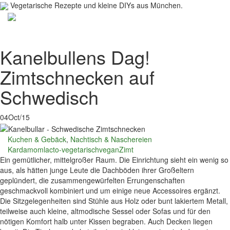
Vegetarische Rezepte und kleine DIYs aus München.
Toggl
navig
Kanelbullens Dag!
Zimtschnecken auf
Schwedisch
04
Oct/15
Kuchen & Gebäck
,
Nachtisch & Naschereien
Kardamom
lacto-vegetarisch
vegan
Zimt
Ein gemütlicher, mittelgroßer Raum. Die Einrichtung sieht ein wenig so
aus, als hätten junge Leute die Dachböden ihrer Großeltern
geplündert, die zusammengewürfelten Errungenschaften
geschmackvoll kombiniert und um einige neue Accessoires ergänzt.
Die Sitzgelegenheiten sind Stühle aus Holz oder bunt lakiertem Metall,
teilweise auch kleine, altmodische Sessel oder Sofas und für den
nötigen Komfort halb unter Kissen begraben. Auch Decken liegen