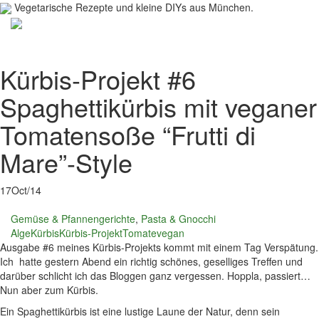
Vegetarische Rezepte und kleine DIYs aus München.
Toggl
navig
Kürbis-Projekt #6
Spaghettikürbis mit veganer
Tomatensoße “Frutti di
Mare”-Style
17
Oct/14
Gemüse & Pfannengerichte
,
Pasta & Gnocchi
Alge
Kürbis
Kürbis-Projekt
Tomate
vegan
Ausgabe #6 meines Kürbis-Projekts kommt mit einem Tag Verspätung.
Ich hatte gestern Abend ein richtig schönes, geselliges Treffen und
darüber schlicht ich das Bloggen ganz vergessen. Hoppla, passiert…
Nun aber zum Kürbis.
Ein Spaghettikürbis ist eine lustige Laune der Natur, denn sein