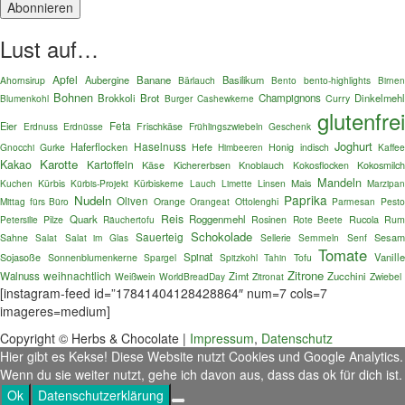
Lust auf…
Apfel
Aubergine
Banane
Basilikum
Ahornsirup
Bärlauch
Bento
bento-highlights
Birnen
Bohnen
Brokkoli
Brot
Champignons
Dinkelmehl
Blumenkohl
Burger
Curry
Cashewkerne
glutenfre
Feta
Eier
Erdnuss
Erdnüsse
Frischkäse
Frühlingszwiebeln
Geschenk
Joghurt
Haselnuss
Haferflocken
Gnocchi
Gurke
Hefe
Honig
indisch
Kaffe
Himbeeren
Karotte
Kakao
Kartoffeln
Käse
Kokosmilc
Kichererbsen
Knoblauch
Kokosflocken
Mandeln
Mais
Kuchen
Kürbis
Kürbis-Projekt
Kürbiskerne
Lauch
Linsen
Limette
Marzipa
Paprika
Nudeln
Oliven
Mittag fürs Büro
Orange
Orangeat
Ottolenghi
Parmesan
Pest
Reis
Quark
Roggenmehl
Rucola
Petersilie
Pilze
Räuchertofu
Rosinen
Rote Beete
Ru
Schokolade
Sauerteig
Sesa
Sahne
Salat im Glas
Sellerie
Semmeln
Senf
Salat
Tomate
Sojasoße
Spinat
Vanille
Sonnenblumenkerne
Spargel
Spitzkohl
Tofu
Tahin
Zitrone
weihnachtlich
Walnuss
Zimt
Zucchini
Weißwein
WorldBreadDay
Zitronat
Zwiebel
[instagram-feed id=”17841404128428864″ num=7 cols=7
imageres=medium]
Copyright © Herbs & Chocolate |
Impressum
,
Datenschutz
Hier gibt es Kekse! Diese Website nutzt Cookies und Google Analytics.
Wenn du sie weiter nutzt, gehe ich davon aus, dass das ok für dich ist.
Ok
Datenschutzerklärung