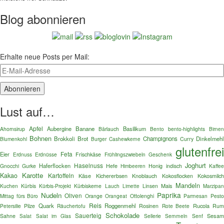
Blog abonnieren
Erhalte neue Posts per Mail:
Lust auf…
Apfel
Aubergine
Banane
Basilikum
Ahornsirup
Bärlauch
Bento
bento-highlights
Birnen
Bohnen
Brokkoli
Brot
Champignons
Dinkelmehl
Blumenkohl
Burger
Curry
Cashewkerne
glutenfre
Feta
Eier
Erdnuss
Erdnüsse
Frischkäse
Frühlingszwiebeln
Geschenk
Joghurt
Haselnuss
Haferflocken
Gnocchi
Gurke
Hefe
Honig
indisch
Kaffe
Himbeeren
Karotte
Kakao
Kartoffeln
Käse
Kokosmilc
Kichererbsen
Knoblauch
Kokosflocken
Mandeln
Mais
Kuchen
Kürbis
Kürbis-Projekt
Kürbiskerne
Lauch
Linsen
Limette
Marzipa
Paprika
Nudeln
Oliven
Mittag fürs Büro
Orange
Orangeat
Ottolenghi
Parmesan
Pest
Reis
Quark
Roggenmehl
Rucola
Petersilie
Pilze
Räuchertofu
Rosinen
Rote Beete
Ru
Schokolade
Sauerteig
Sesa
Sahne
Salat im Glas
Sellerie
Semmeln
Senf
Salat