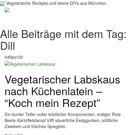
Vegetarische Rezepte und kleine DIYs aus München.
Toggl
navig
Alle Beiträge mit dem Tag:
Dill
04
Nov/20
Vegetarischer Labskaus
nach Küchenlatein –
“Koch mein Rezept”
Ein bunter Teller voller köstlicher Komponenten: erdiger Rote
Beete-Kartoffelstampf trifft säuerliche Essiggurken, süßliche
Zwiebeln und frisches Spiegelei.