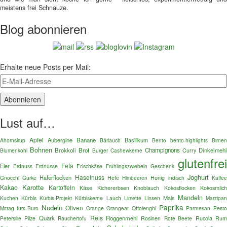
meistens frei Schnauze.
Blog abonnieren
Erhalte neue Posts per Mail:
Lust auf…
Apfel
Aubergine
Banane
Basilikum
Ahornsirup
Bärlauch
Bento
bento-highlights
Birnen
Bohnen
Brokkoli
Brot
Champignons
Dinkelmehl
Blumenkohl
Burger
Curry
Cashewkerne
glutenfre
Feta
Eier
Erdnuss
Erdnüsse
Frischkäse
Frühlingszwiebeln
Geschenk
Joghurt
Haselnuss
Haferflocken
Gnocchi
Gurke
Hefe
Honig
indisch
Kaffe
Himbeeren
Karotte
Kakao
Kartoffeln
Käse
Kokosmilc
Kichererbsen
Knoblauch
Kokosflocken
Mandeln
Mais
Kuchen
Kürbis
Kürbis-Projekt
Kürbiskerne
Lauch
Linsen
Limette
Marzipa
Paprika
Nudeln
Oliven
Mittag fürs Büro
Orange
Orangeat
Ottolenghi
Parmesan
Pest
Reis
Quark
Roggenmehl
Rucola
Petersilie
Pilze
Räuchertofu
Rosinen
Rote Beete
Ru