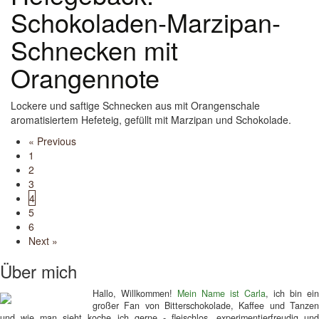
Schokoladen-Marzipan-
Schnecken mit
Orangennote
Lockere und saftige Schnecken aus mit Orangenschale
aromatisiertem Hefeteig, gefüllt mit Marzipan und Schokolade.
Posts
« Previous
1
navigation
2
3
4
5
6
Next »
Über mich
Hallo, Willkommen!
Mein Name ist Carla
, ich bin ein
großer Fan von Bitterschokolade, Kaffee und Tanzen
und wie man sieht koche ich gerne - fleischlos, experimentierfreudig und