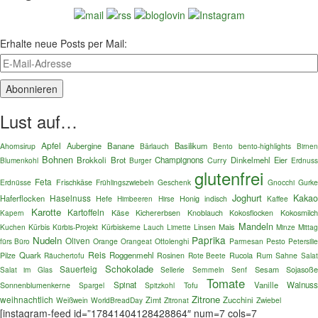
Erhalte neue Posts per Mail:
Lust auf…
Apfel
Aubergine
Banane
Basilikum
Ahornsirup
Bärlauch
Bento
bento-highlights
Birnen
Bohnen
Brokkoli
Brot
Champignons
Dinkelmehl
Eier
Blumenkohl
Burger
Curry
Erdnus
glutenfrei
Feta
Erdnüsse
Frischkäse
Frühlingszwiebeln
Geschenk
Gnocchi
Gurk
Joghurt
Haselnuss
Kaka
Haferflocken
Hefe
Honig
indisch
Kaffee
Himbeeren
Hirse
Karotte
Kartoffeln
Käse
Kokosmilc
Kichererbsen
Knoblauch
Kokosflocken
Kapern
Mandeln
Mais
Kuchen
Kürbis
Kürbis-Projekt
Kürbiskerne
Lauch
Linsen
Mitta
Limette
Minze
Paprika
Nudeln
Oliven
fürs Büro
Orange
Orangeat
Ottolenghi
Parmesan
Pesto
Petersili
Reis
Quark
Roggenmehl
Rucola
Pilze
Räuchertofu
Rosinen
Rote Beete
Rum
Sahne
Sala
Schokolade
Sauerteig
Sesam
Sojasoß
Salat im Glas
Sellerie
Semmeln
Senf
Tomate
Spinat
Vanille
Walnus
Sonnenblumenkerne
Spargel
Spitzkohl
Tofu
Zitrone
weihnachtlich
Zimt
Zucchini
Weißwein
WorldBreadDay
Zitronat
Zwiebel
[instagram-feed id=”17841404128428864″ num=7 cols=7