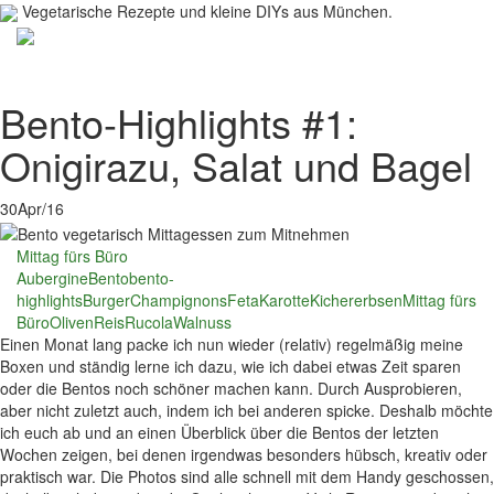
Vegetarische Rezepte und kleine DIYs aus München.
Toggl
navig
Bento-Highlights #1:
Onigirazu, Salat und Bagel
30
Apr/16
Mittag fürs Büro
Aubergine
Bento
bento-
highlights
Burger
Champignons
Feta
Karotte
Kichererbsen
Mittag fürs
Büro
Oliven
Reis
Rucola
Walnuss
Einen Monat lang packe ich nun wieder (relativ) regelmäßig meine
Boxen und ständig lerne ich dazu, wie ich dabei etwas Zeit sparen
oder die Bentos noch schöner machen kann. Durch Ausprobieren,
aber nicht zuletzt auch, indem ich bei anderen spicke. Deshalb möchte
ich euch ab und an einen Überblick über die Bentos der letzten
Wochen zeigen, bei denen irgendwas besonders hübsch, kreativ oder
praktisch war. Die Photos sind alle schnell mit dem Handy geschossen,