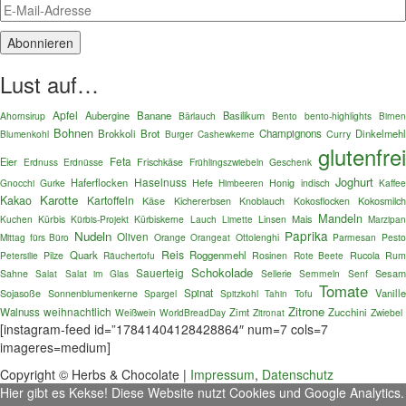
Lust auf…
Apfel
Aubergine
Banane
Basilikum
Ahornsirup
Bärlauch
Bento
bento-highlights
Birnen
Bohnen
Brokkoli
Brot
Champignons
Dinkelmehl
Blumenkohl
Burger
Curry
Cashewkerne
glutenfre
Feta
Eier
Erdnuss
Erdnüsse
Frischkäse
Frühlingszwiebeln
Geschenk
Joghurt
Haselnuss
Haferflocken
Gnocchi
Gurke
Hefe
Honig
indisch
Kaffe
Himbeeren
Karotte
Kakao
Kartoffeln
Käse
Kokosmilc
Kichererbsen
Knoblauch
Kokosflocken
Mandeln
Mais
Kuchen
Kürbis
Kürbis-Projekt
Kürbiskerne
Lauch
Linsen
Limette
Marzipa
Paprika
Nudeln
Oliven
Mittag fürs Büro
Orange
Orangeat
Ottolenghi
Parmesan
Pest
Reis
Quark
Roggenmehl
Rucola
Petersilie
Pilze
Räuchertofu
Rosinen
Rote Beete
Ru
Schokolade
Sauerteig
Sesa
Sahne
Salat im Glas
Sellerie
Semmeln
Senf
Salat
Tomate
Sojasoße
Spinat
Vanille
Sonnenblumenkerne
Spargel
Spitzkohl
Tofu
Tahin
Zitrone
weihnachtlich
Walnuss
Zimt
Zucchini
Weißwein
WorldBreadDay
Zitronat
Zwiebel
[instagram-feed id=”17841404128428864″ num=7 cols=7
imageres=medium]
Copyright © Herbs & Chocolate |
Impressum
,
Datenschutz
Hier gibt es Kekse! Diese Website nutzt Cookies und Google Analytics.