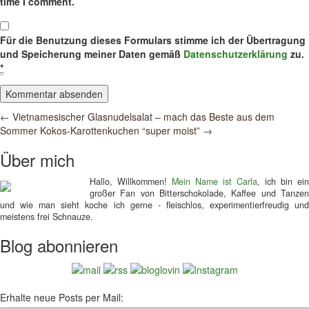
time I comment.
Für die Benutzung dieses Formulars stimme ich der Übertragung
und Speicherung meiner Daten gemäß
Datenschutzerklärung
zu.
*
Post
←
Vietnamesischer Glasnudelsalat – mach das Beste aus dem
Sommer
Kokos-Karottenkuchen “super moist”
→
navigation
Über mich
Hallo, Willkommen!
Mein Name ist Carla
, ich bin ein
großer Fan von Bitterschokolade, Kaffee und Tanzen
und wie man sieht koche ich gerne - fleischlos, experimentierfreudig und
meistens frei Schnauze.
Blog abonnieren
Erhalte neue Posts per Mail: