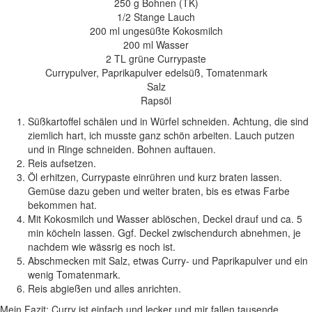
250 g Bohnen (TK)
1/2 Stange Lauch
200 ml ungesüßte Kokosmilch
200 ml Wasser
2 TL grüne Currypaste
Currypulver, Paprikapulver edelsüß, Tomatenmark
Salz
Rapsöl
Süßkartoffel schälen und in Würfel schneiden. Achtung, die sind
ziemlich hart, ich musste ganz schön arbeiten. Lauch putzen
und in Ringe schneiden. Bohnen auftauen.
Reis aufsetzen.
Öl erhitzen, Currypaste einrühren und kurz braten lassen.
Gemüse dazu geben und weiter braten, bis es etwas Farbe
bekommen hat.
Mit Kokosmilch und Wasser ablöschen, Deckel drauf und ca. 5
min köcheln lassen. Ggf. Deckel zwischendurch abnehmen, je
nachdem wie wässrig es noch ist.
Abschmecken mit Salz, etwas Curry- und Paprikapulver und ein
wenig Tomatenmark.
Reis abgießen und alles anrichten.
Mein Fazit: Curry ist einfach und lecker und mir fallen tausende