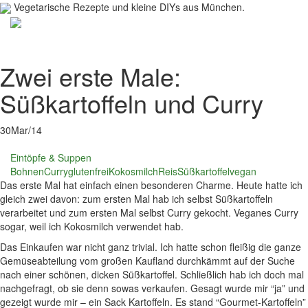
Vegetarische Rezepte und kleine DIYs aus München.
Toggl
navig
Zwei erste Male:
Süßkartoffeln und Curry
30
Mar/14
Eintöpfe & Suppen
Bohnen
Curry
glutenfrei
Kokosmilch
Reis
Süßkartoffel
vegan
Das erste Mal hat einfach einen besonderen Charme. Heute hatte ich
gleich zwei davon: zum ersten Mal hab ich selbst Süßkartoffeln
verarbeitet und zum ersten Mal selbst Curry gekocht. Veganes Curry
sogar, weil ich Kokosmilch verwendet hab.
Das Einkaufen war nicht ganz trivial. Ich hatte schon fleißig die ganze
Gemüseabteilung vom großen Kaufland durchkämmt auf der Suche
nach einer schönen, dicken Süßkartoffel. Schließlich hab ich doch mal
nachgefragt, ob sie denn sowas verkaufen. Gesagt wurde mir “ja” und
gezeigt wurde mir – ein Sack Kartoffeln. Es stand “Gourmet-Kartoffeln”