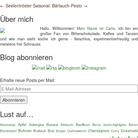
Post
←
Seelentröster
Saisonal: Bärlauch-Pesto
→
navigation
Über mich
Hallo, Willkommen!
Mein Name ist Carla
, ich bin ein
großer Fan von Bitterschokolade, Kaffee und Tanzen
und wie man sieht koche ich gerne - fleischlos, experimentierfreudig und
meistens frei Schnauze.
Blog abonnieren
Erhalte neue Posts per Mail:
Lust auf…
Apfel
Aubergine
Banane
Basilikum
Ahornsirup
Bärlauch
Bento
bento-highlights
Birnen
Bohnen
Brokkoli
Brot
Champignons
Dinkelmehl
Blumenkohl
Burger
Curry
Cashewkerne