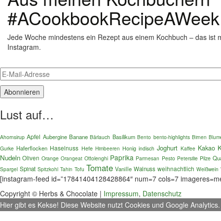
#ACookbookRecipeAWeek
Jede Woche mindestens ein Rezept aus einem Kochbuch – das ist 
Instagram.
Lust auf…
Apfel
Aubergine
Banane
Basilikum
Ahornsirup
Bärlauch
Bento
bento-highlights
Blum
Birnen
Joghurt
K
Haselnuss
Kakao
Haferflocken
Gurke
Hefe
Honig
indisch
Kaffee
Himbeeren
Paprika
Nudeln
Oliven
Qu
Orange
Orangeat
Ottolenghi
Parmesan
Pesto
Petersilie
Pilze
Tomate
weihnachtlich
Spinat
Vanille
Walnuss
Spargel
Spitzkohl
Tofu
Weißwein
Tahin
[instagram-feed id=”17841404128428864″ num=7 cols=7 imageres=m
Copyright © Herbs & Chocolate |
Impressum
,
Datenschutz
Hier gibt es Kekse! Diese Website nutzt Cookies und Google Analytics. 