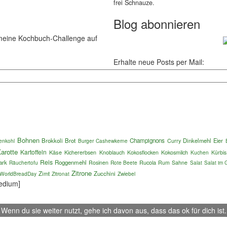
frei Schnauze.
Blog abonnieren
meine Kochbuch-Challenge auf
Erhalte neue Posts per Mail:
Bohnen
Brokkoli
Brot
Champignons
Dinkelmehl
Eier
enkohl
Burger
Curry
Cashewkerne
arotte
Kartoffeln
Käse
Kokosmilch
Kichererbsen
Knoblauch
Kokosflocken
Kuchen
Kürbis
Reis
ark
Roggenmehl
Rucola
Räuchertofu
Rosinen
Rote Beete
Rum
Sahne
Salat im 
Salat
Zitrone
Zimt
Zucchini
WorldBreadDay
Zitronat
Zwiebel
edium]
Wenn du sie weiter nutzt, gehe ich davon aus, dass das ok für dich ist.