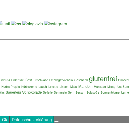
glutenfrei
Feta
Erdnuss
Erdnüsse
Frischkäse
Frühlingszwiebeln
Geschenk
Gnocch
Mandeln
Mais
Kürbis-Projekt
Kürbiskerne
Lauch
Linsen
Mittag fürs Bür
Limette
Marzipan
Schokolade
Sauerteig
Sesam
Sojasoße
Glas
Sellerie
Semmeln
Senf
Sonnenblumenkern
Ok
Datenschutzerklärung