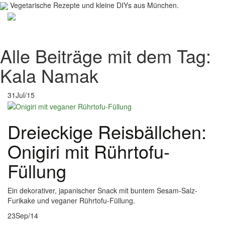
Vegetarische Rezepte und kleine DIYs aus München.
Toggl
navig
Alle Beiträge mit dem Tag:
Kala Namak
31
Jul/15
Dreieckige Reisbällchen:
Onigiri mit Rührtofu-
Füllung
Ein dekorativer, japanischer Snack mit buntem Sesam-Salz-
Furikake und veganer Rührtofu-Füllung.
23
Sep/14