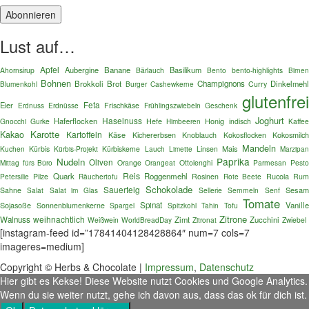
Lust auf…
Apfel
Aubergine
Banane
Basilikum
Ahornsirup
Bärlauch
Bento
bento-highlights
Birnen
Bohnen
Brokkoli
Brot
Champignons
Dinkelmehl
Blumenkohl
Burger
Curry
Cashewkerne
glutenfre
Feta
Eier
Erdnuss
Erdnüsse
Frischkäse
Frühlingszwiebeln
Geschenk
Joghurt
Haselnuss
Haferflocken
Gnocchi
Gurke
Hefe
Honig
indisch
Kaffe
Himbeeren
Karotte
Kakao
Kartoffeln
Käse
Kokosmilc
Kichererbsen
Knoblauch
Kokosflocken
Mandeln
Mais
Kuchen
Kürbis
Kürbis-Projekt
Kürbiskerne
Lauch
Linsen
Limette
Marzipa
Paprika
Nudeln
Oliven
Mittag fürs Büro
Orange
Orangeat
Ottolenghi
Parmesan
Pest
Reis
Quark
Roggenmehl
Rucola
Petersilie
Pilze
Räuchertofu
Rosinen
Rote Beete
Ru
Schokolade
Sauerteig
Sesa
Sahne
Salat im Glas
Sellerie
Semmeln
Senf
Salat
Tomate
Sojasoße
Spinat
Vanille
Sonnenblumenkerne
Spargel
Spitzkohl
Tofu
Tahin
Zitrone
weihnachtlich
Walnuss
Zimt
Zucchini
Weißwein
WorldBreadDay
Zitronat
Zwiebel
[instagram-feed id=”17841404128428864″ num=7 cols=7
imageres=medium]
Copyright © Herbs & Chocolate |
Impressum
,
Datenschutz
Hier gibt es Kekse! Diese Website nutzt Cookies und Google Analytics.
Wenn du sie weiter nutzt, gehe ich davon aus, dass das ok für dich ist.