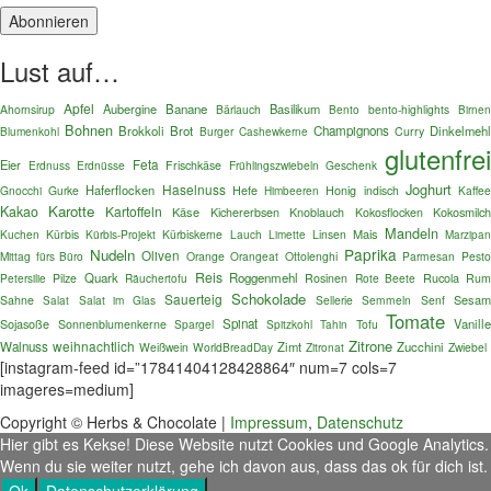
Lust auf…
Apfel
Aubergine
Banane
Basilikum
Ahornsirup
Bärlauch
Bento
bento-highlights
Birnen
Bohnen
Brokkoli
Brot
Champignons
Dinkelmehl
Blumenkohl
Burger
Curry
Cashewkerne
glutenfre
Feta
Eier
Erdnuss
Erdnüsse
Frischkäse
Frühlingszwiebeln
Geschenk
Joghurt
Haselnuss
Haferflocken
Gnocchi
Gurke
Hefe
Honig
indisch
Kaffe
Himbeeren
Karotte
Kakao
Kartoffeln
Käse
Kokosmilc
Kichererbsen
Knoblauch
Kokosflocken
Mandeln
Mais
Kuchen
Kürbis
Kürbis-Projekt
Kürbiskerne
Lauch
Linsen
Limette
Marzipa
Paprika
Nudeln
Oliven
Mittag fürs Büro
Orange
Orangeat
Ottolenghi
Parmesan
Pest
Reis
Quark
Roggenmehl
Rucola
Petersilie
Pilze
Räuchertofu
Rosinen
Rote Beete
Ru
Schokolade
Sauerteig
Sesa
Sahne
Salat im Glas
Sellerie
Semmeln
Senf
Salat
Tomate
Sojasoße
Spinat
Vanille
Sonnenblumenkerne
Spargel
Spitzkohl
Tofu
Tahin
Zitrone
weihnachtlich
Walnuss
Zimt
Zucchini
Weißwein
WorldBreadDay
Zitronat
Zwiebel
[instagram-feed id=”17841404128428864″ num=7 cols=7
imageres=medium]
Copyright © Herbs & Chocolate |
Impressum
,
Datenschutz
Hier gibt es Kekse! Diese Website nutzt Cookies und Google Analytics.
Wenn du sie weiter nutzt, gehe ich davon aus, dass das ok für dich ist.
Ok
Datenschutzerklärung