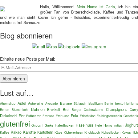
Hallo, Willkommen!
Mein Name ist Carla
, ich bin ein
großer Fan von Bitterschokolade, Kaffee und Tanzen
und wie man sieht koche ich gerne - fleischlos, experimentierfreudig und
meistens frei Schnauze.
Blog abonnieren
Erhalte neue Posts per Mail:
Lust auf…
Apfel
Aubergine
Banane
Basilikum
Ahornsirup
Bärlauch
Bento
bento-highlights
Avocado
Bohnen
Brokkoli
Brot
Champignons
Blumenkohl
Burger
Curry
Birnen
Cashewkerne
Feta
Dinkelmehl
Eier
Erdnuss
Erdnüsse
Frischkäse
Frühlingszwiebeln
Geschenk
Erdbeeren
glutenfrei
Joghurt
Haselnuss
Haferflocken
Gnocchi
Gurke
Hefe
Honig
indisch
Karotte
Kakao
Kartoffeln
Käse
Kokosmilch
Kaffee
Kichererbsen
Knoblauch
Kokosflocken