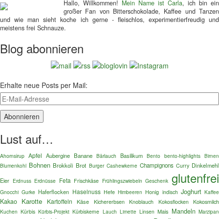
Hallo, Willkommen!
Mein Name ist Carla
, ich bin ein
großer Fan von Bitterschokolade, Kaffee und Tanzen
und wie man sieht koche ich gerne - fleischlos, experimentierfreudig und
meistens frei Schnauze.
Blog abonnieren
Erhalte neue Posts per Mail:
Lust auf…
Apfel
Aubergine
Banane
Basilikum
Ahornsirup
Bärlauch
Bento
bento-highlights
Birnen
Bohnen
Brokkoli
Brot
Champignons
Dinkelmehl
Blumenkohl
Burger
Curry
Cashewkerne
glutenfre
Feta
Eier
Erdnuss
Erdnüsse
Frischkäse
Frühlingszwiebeln
Geschenk
Joghurt
Haselnuss
Haferflocken
Gnocchi
Gurke
Hefe
Honig
indisch
Kaffe
Himbeeren
Karotte
Kakao
Kartoffeln
Käse
Kokosmilc
Kichererbsen
Knoblauch
Kokosflocken
Mandeln
Mais
Kuchen
Kürbis
Kürbis-Projekt
Kürbiskerne
Lauch
Linsen
Limette
Marzipa