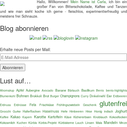
Hallo, Willkommen!
Mein Name ist Carla
, ich bin ein
großer Fan von Bitterschokolade, Kaffee und Tanzen
und wie man sieht koche ich gerne - fleischlos, experimentierfreudig und
meistens frei Schnauze.
Blog abonnieren
Erhalte neue Posts per Mail:
Lust auf…
Apfel
Aubergine
Banane
Basilikum
Ahornsirup
Bärlauch
Bento
bento-highlights
Avocado
Bohnen
Brokkoli
Brot
Champignons
Dinkelmehl
Eier
Blumenkohl
Burger
Curry
Erdbeeren
glutenfre
Feta
Erdnuss
Erdnüsse
Frischkäse
Frühlingszwiebeln
Geschenk
Joghurt
Haselnuss
Haferflocken
Gnocchi
Gurke
Hefe
Honig
indisch
Himbeeren
Hirse
Karotte
Kakao
Kartoffeln
Käse
Kaffee
Kichererbsen
Knoblauch
Kokosflocken
Kapern
Mandeln
Kokosmilch
Mais
Kuchen
Kürbis
Kürbis-Projekt
Kürbiskerne
Lauch
Linsen
Minz