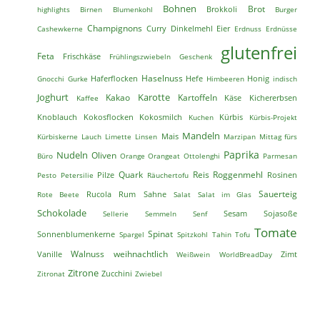
Bohnen
Brokkoli
Brot
highlights
Birnen
Blumenkohl
Burger
Champignons
Dinkelmehl
Eier
Cashewkerne
Curry
Erdnuss
Erdnüsse
glutenfrei
Feta
Frischkäse
Frühlingszwiebeln
Geschenk
Haselnuss
Haferflocken
Hefe
Honig
Gnocchi
Gurke
Himbeeren
indisch
Joghurt
Karotte
Kakao
Kartoffeln
Käse
Kichererbsen
Kaffee
Knoblauch
Kokosmilch
Kokosflocken
Kuchen
Kürbis
Kürbis-Projekt
Mandeln
Mais
Kürbiskerne
Lauch
Limette
Linsen
Marzipan
Mittag fürs
Paprika
Nudeln
Oliven
Büro
Orange
Orangeat
Ottolenghi
Parmesan
Reis
Quark
Roggenmehl
Pesto
Petersilie
Pilze
Räuchertofu
Rosinen
Sauerteig
Rucola
Rote Beete
Rum
Sahne
Salat
Salat im Glas
Schokolade
Sesam
Sojasoße
Sellerie
Semmeln
Senf
Tomate
Spinat
Sonnenblumenkerne
Spargel
Spitzkohl
Tahin
Tofu
weihnachtlich
Vanille
Walnuss
Zimt
Weißwein
WorldBreadDay
Zitrone
Zucchini
Zitronat
Zwiebel