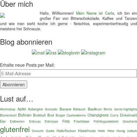
Über mich
Hallo, Willkommen!
Mein Name ist Carla
, ich bin ein
großer Fan von Bitterschokolade, Kaffee und Tanzen
und wie man sieht koche ich gerne - fleischlos, experimentierfreudig und
meistens frei Schnauze.
Blog abonnieren
Erhalte neue Posts per Mail:
Lust auf…
Apfel
Aubergine
Banane
Basilikum
Ahornsirup
Bärlauch
Bento
bento-highlights
Avocado
Bohnen
Brokkoli
Brot
Champignons
Dinkelmehl
Blumenkohl
Burger
Curry
Cashewkerne
Feta
Eier
Erdnuss
Erdnüsse
Frischkäse
Frühlingszwiebeln
Geschen
Erdbeeren
glutenfrei
Haselnuss
Haferflocken
Gnocchi
Gurke
Hefe
Honig
indisch
Hirse