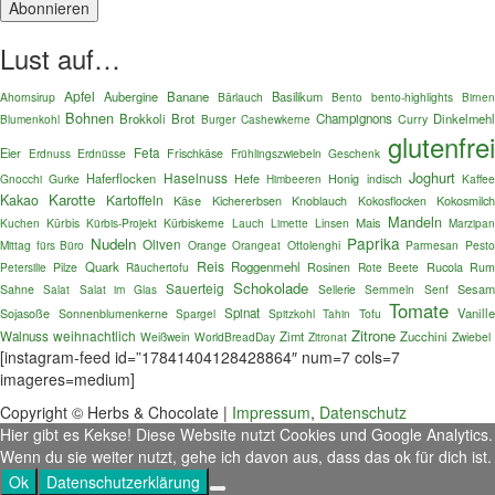
Lust auf…
Apfel
Aubergine
Banane
Basilikum
Ahornsirup
Bärlauch
Bento
bento-highlights
Birnen
Bohnen
Brokkoli
Brot
Champignons
Dinkelmehl
Blumenkohl
Burger
Curry
Cashewkerne
glutenfre
Feta
Eier
Erdnuss
Erdnüsse
Frischkäse
Frühlingszwiebeln
Geschenk
Joghurt
Haselnuss
Haferflocken
Gnocchi
Gurke
Hefe
Honig
indisch
Kaffe
Himbeeren
Karotte
Kakao
Kartoffeln
Käse
Kokosmilc
Kichererbsen
Knoblauch
Kokosflocken
Mandeln
Mais
Kuchen
Kürbis
Kürbis-Projekt
Kürbiskerne
Lauch
Linsen
Limette
Marzipa
Paprika
Nudeln
Oliven
Mittag fürs Büro
Orange
Orangeat
Ottolenghi
Parmesan
Pest
Reis
Quark
Roggenmehl
Rucola
Petersilie
Pilze
Räuchertofu
Rosinen
Rote Beete
Ru
Schokolade
Sauerteig
Sesa
Sahne
Salat im Glas
Sellerie
Semmeln
Senf
Salat
Tomate
Sojasoße
Spinat
Vanille
Sonnenblumenkerne
Spargel
Spitzkohl
Tofu
Tahin
Zitrone
weihnachtlich
Walnuss
Zimt
Zucchini
Weißwein
WorldBreadDay
Zitronat
Zwiebel
[instagram-feed id=”17841404128428864″ num=7 cols=7
imageres=medium]
Copyright © Herbs & Chocolate |
Impressum
,
Datenschutz
Hier gibt es Kekse! Diese Website nutzt Cookies und Google Analytics.
Wenn du sie weiter nutzt, gehe ich davon aus, dass das ok für dich ist.
Ok
Datenschutzerklärung