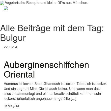
Vegetarische Rezepte und kleine DIYs aus München.
Toggl
navig
Alle Beiträge mit dem Tag:
Bulgur
22
Jul/14
Auberginenschiffchen
Oriental
Hummus ist lecker. Baba Ghanoush ist lecker. Tabouleh ist lecker.
Und ein Joghurt-Minz-Dip ist auch lecker. Und wenn man das
alles zusammenlegt und einmal kreativ schüttelt kommen sehr
leckere, orientalisch angehauchte, gefüllte […]
01
May/14