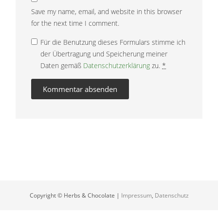
Save my name, email, and website in this browser
for the next time I comment.
Für die Benutzung dieses Formulars stimme ich
der Übertragung und Speicherung meiner
Daten gemäß
Datenschutzerklärung
zu.
*
[instagram-feed id=”17841404128428864″ num=7 cols=7
imageres=medium]
Copyright © Herbs & Chocolate |
Impressum
,
Datenschutz