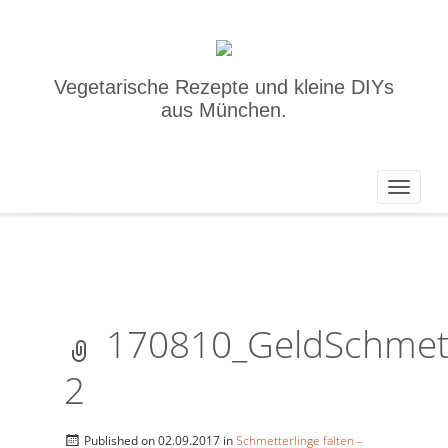
Vegetarische Rezepte und kleine DIYs
aus München.
Toggle
naviga
170810_GeldSchmett
2
Published on
02.09.2017
in
Schmetterlinge falten –