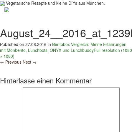
Vegetarische Rezepte und kleine DIYs aus München.
Toggl
navig
August_24__2016_at_123
Published on
27.08.2016
in
Bentobox-Vergleich: Meine Erfahrungen
mit Monbento, Lunchbots, ONYX und Lunchbuddy
Full resolution (1080
× 1080)
←
Previous
Next
→
Hinterlasse einen Kommentar