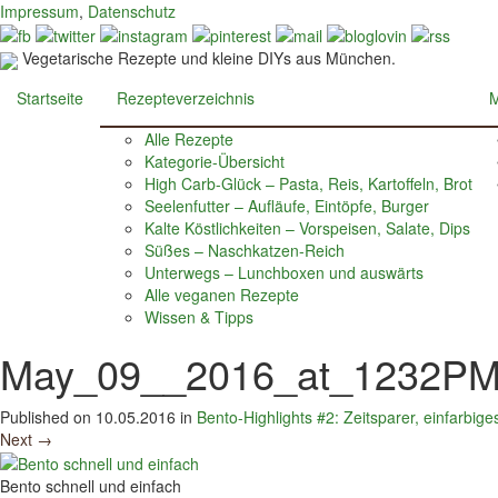
Impressum
,
Datenschutz
Vegetarische Rezepte und kleine DIYs aus München.
Startseite
Rezepteverzeichnis
M
Alle Rezepte
Kategorie-Übersicht
High Carb-Glück – Pasta, Reis, Kartoffeln, Brot
Seelenfutter – Aufläufe, Eintöpfe, Burger
Kalte Köstlichkeiten – Vorspeisen, Salate, Dips
Süßes – Naschkatzen-Reich
Unterwegs – Lunchboxen und auswärts
Alle veganen Rezepte
Wissen & Tipps
May_09__2016_at_1232P
Published on
10.05.2016
in
Bento-Highlights #2: Zeitsparer, einfarbige
Next
→
Bento schnell und einfach