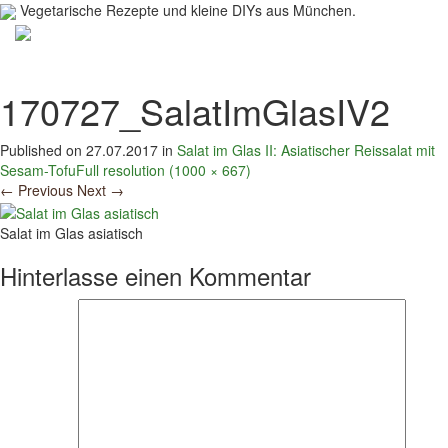
Vegetarische Rezepte und kleine DIYs aus München.
Toggl
navig
170727_SalatImGlasIV2
Published on
27.07.2017
in
Salat im Glas II: Asiatischer Reissalat mit
Sesam-Tofu
Full resolution (1000 × 667)
←
Previous
Next
→
Salat im Glas asiatisch
Hinterlasse einen Kommentar