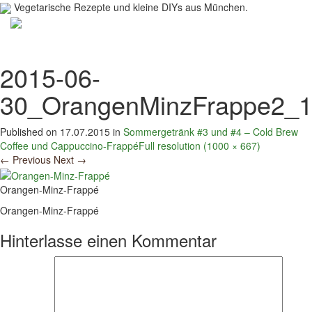
Vegetarische Rezepte und kleine DIYs aus München.
Toggl
navig
2015-06-
30_OrangenMinzFrappe2_1
Published on
17.07.2015
in
Sommergetränk #3 und #4 – Cold Brew
Coffee und Cappuccino-Frappé
Full resolution (1000 × 667)
←
Previous
Next
→
Orangen-Minz-Frappé
Orangen-Minz-Frappé
Hinterlasse einen Kommentar